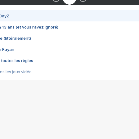
 DayZ
 a 13 ans (et vous l'avez ignoré)
e (littéralement)
im Rayan
 toutes les règles
s les jeux vidéo
us choquant de Rockstar ? - Le scandale BULLY
e plus moche de Steam
du RÊVE tourne au CAUCHEMAR
pendant 8 heures
it… à tort
umiliés par un jeu vidéo