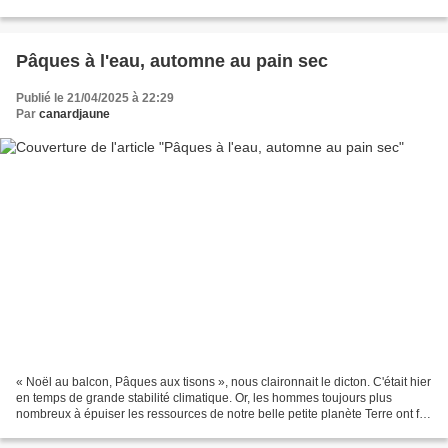
d'après un voisins âgé...
Pâques à l'eau, automne au pain sec
Publié le 21/04/2025 à 22:29
Par
canardjaune
« Noël au balcon, Pâques aux tisons », nous claironnait le dicton. C'était hier
en temps de grande stabilité climatique. Or, les hommes toujours plus
nombreux à épuiser les ressources de notre belle petite planète Terre ont fini
par détraquer cette miraculeuse...