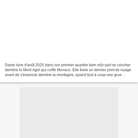
Dame lune d'août 2025 dans son premier quartier bien mûr part se coucher
derrière le Mont Agel qui coiffe Monaco. Elle fume un dernier joint de nuage
avant de s'évanouir derrière la montagne, quand tout à coup une grue
"Potain" de chantier qui danse en...