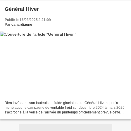
Général Hiver
Publié le 16/03/2025 à 21:09
Par
canardjaune
Bien lové dans son fauteuil de fluide glacial, notre Général Hiver qui n'a
mené aucune campagne de véritable froid sur décembre 2024 à mars 2025
s'accroche à la veille de l'arrivée du printemps officiellement prévue cette
semaine. Ce matin il nous a flambé...