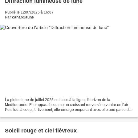
Diffraction lumineuse de lune
Publié le 12/07/2025 à 16:07
Par
canardjaune
La pleine lune de juillet 2025 se hisse à la ligne d'horizon de la
Méditerranée. Elle apparaît comme un croissant renversé le ventre en l'air.
Puis tout à coup, furtivement, elle émerge emportant avec elle une partie des
flots méditerranéens. Cette diffraction...
Soleil rouge et ciel fièvreux