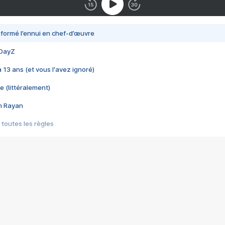
nsformé l’ennui en chef-d’œuvre
 DayZ
 a 13 ans (et vous l'avez ignoré)
e (littéralement)
im Rayan
 toutes les règles
s les jeux vidéo
us choquant de Rockstar ? - Le scandale BULLY
e plus moche de Steam
du RÊVE tourne au CAUCHEMAR
pendant 8 heures